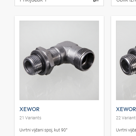
XEWOR
XEWOR
21
Variants
22
Variant
Uvrtni vijčani spoj, kut 90°
Uvrtni vijč