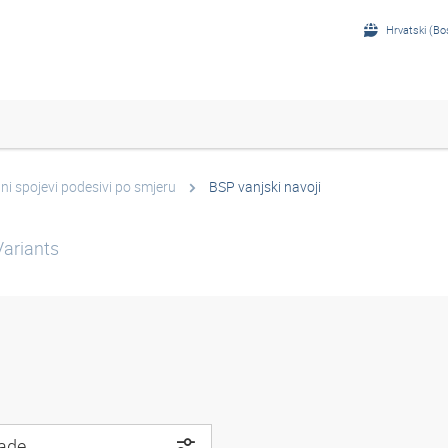
Hrvatski (Bo
ani spojevi podesivi po smjeru
BSP vanjski navoji
ariants
rade