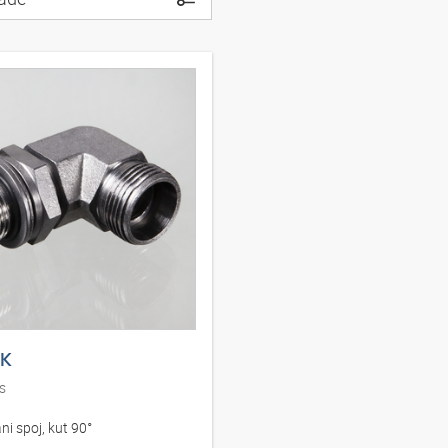
K
s
ani spoj, kut 90°