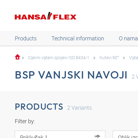
Products
Technical information
O nama
Cijevni vijčani spojevi ISO 8434-1
Kutevi 90°
Vijč
BSP VANJSKI NAVOJI
2
V
PRODUCTS
2
Variants
Filter by:
Priključak 1
Oblik iz