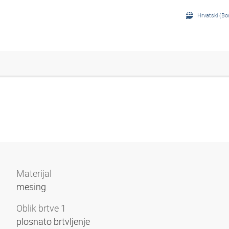
Hrvatski (Bo
Materijal
mesing
Oblik brtve 1
plosnato brtvljenje