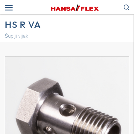
HS R VA
Šuplji vijak
3D model