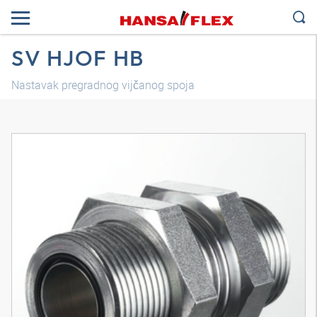
SV HJOF HB
Nastavak pregradnog vijčanog spoja