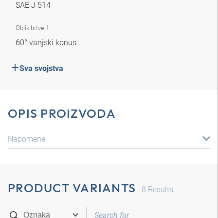
SAE J 514
Oblik brtve 1
60° vanjski konus
Sva svojstva
OPIS PROIZVODA
Napomene
PRODUCT VARIANTS
8
Results