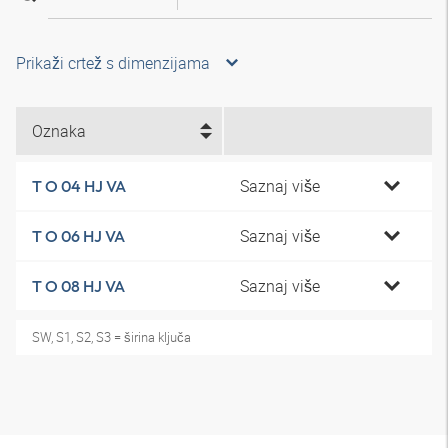
Prikaži crtež s dimenzijama
Oznaka
Saznaj više
T O 04 HJ VA
Saznaj više
T O 06 HJ VA
Saznaj više
T O 08 HJ VA
SW, S1, S2, S3 = širina ključa