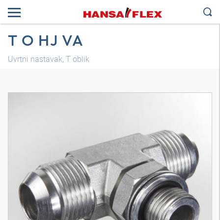
T O HJ VA
Uvrtni nastavak, T oblik