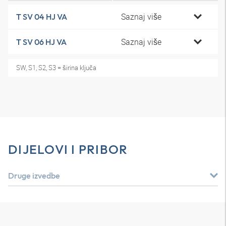
Saznaj više
T SV 04 HJ VA
Saznaj više
T SV 06 HJ VA
SW, S1, S2, S3 = širina ključa
DIJELOVI I PRIBOR
Druge izvedbe