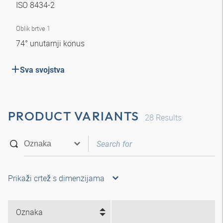
ISO 8434-2
Oblik brtve 1
74° unutarnji konus
Sva svojstva
PRODUCT VARIANTS
28
Results
Prikaži crtež s dimenzijama
Oznaka