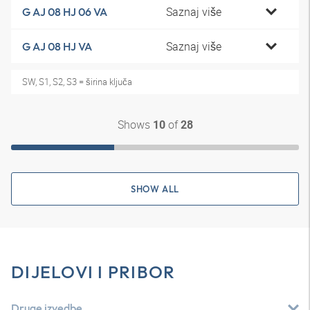
Saznaj više
G AJ 08 HJ 06 VA
Saznaj više
G AJ 08 HJ VA
SW, S1, S2, S3 = širina ključa
Shows
of
10
28
SHOW ALL
DIJELOVI I PRIBOR
Druge izvedbe