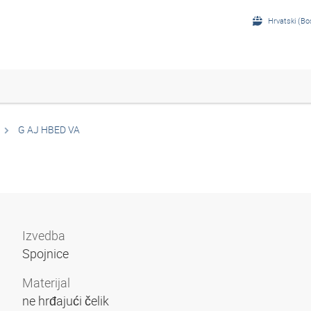
Hrvatski (Bo
G AJ HBED VA
Izvedba
Spojnice
Materijal
ne hrđajući čelik