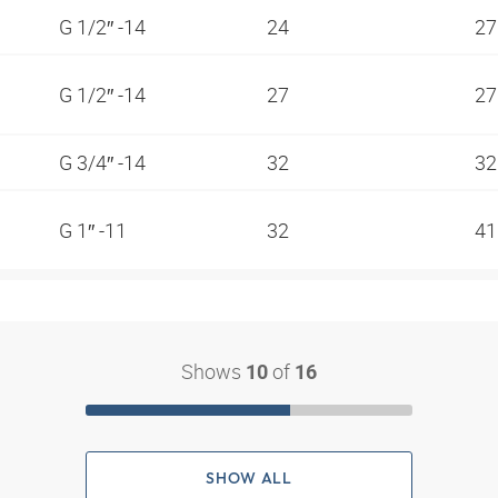
G 1/2″ -14
24
2
G 1/2″ -14
27
2
G 3/4″ -14
32
3
G 1″ -11
32
4
Shows
of
10
16
SHOW ALL