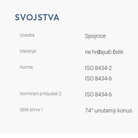
SVOJSTVA
Izvedba
Spojnice
Materijal
ne hrđajući čelik
Norma
ISO 8434-2
ISO 8434-6
Normirani priključak 2
ISO 8434-6
Oblik brtve 1
74° unutarnji konus