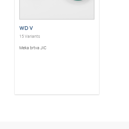
WD V
15
Variants
Meka brtva JIC