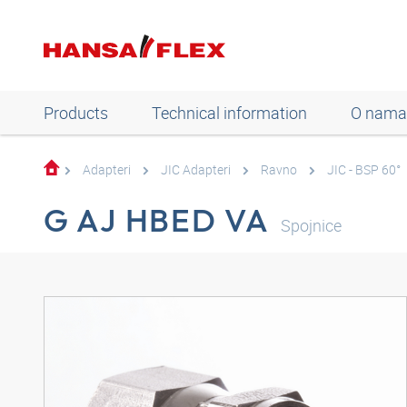
Products
Technical information
O nama
Adapteri
JIC Adapteri
Ravno
JIC - BSP 60°
G AJ HBED VA
Spojnice