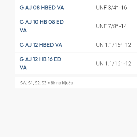
UNF 3/4″ -16
G AJ 08 HBED VA
G AJ 10 HB 08 ED
UNF 7/8″ -14
VA
UN 1.1/16″ -12
G AJ 12 HBED VA
G AJ 12 HB 16 ED
UN 1.1/16″ -12
VA
SW, S1, S2, S3 = širina ključa