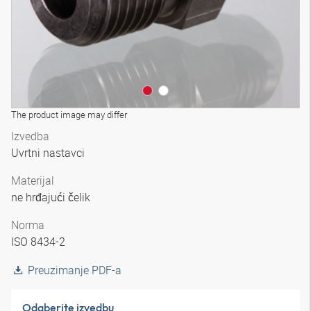
The product image may differ
Izvedba
Uvrtni nastavci
Materijal
ne hrđajući čelik
Norma
ISO 8434-2
Preuzimanje PDF-a
Odaberite izvedbu