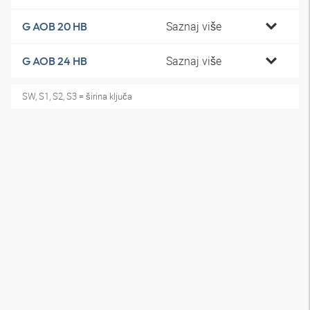
Saznaj više
G AOB 20 HB
Saznaj više
G AOB 24 HB
SW, S1, S2, S3 = širina ključa